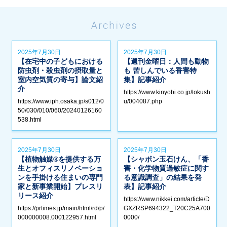
2025年7月30日
2025年7月30日
【在宅中の子どもにおける
【週刊金曜日：人間も動物
防虫剤・殺虫剤の摂取量と
も 苦しんでいる香害特
室内空気質の寄与】論文紹
集】記事紹介
介
https://www.kinyobi.co.jp/tokush
https://www.iph.osaka.jp/s012/0
u/004087.php
50/030/010/060/20240126160
538.html
2025年7月30日
2025年7月30日
【植物触媒®︎を提供する万
【シャボン玉石けん、「香
生とオフィスリノベーショ
害・化学物質過敏症に関す
ンを手掛ける住まいの専門
る意識調査」の結果を発
家と新事業開始】プレスリ
表】記事紹介
リース紹介
https://www.nikkei.com/article/D
https://prtimes.jp/main/html/rd/p/
GXZRSP694322_T20C25A700
000000008.000122957.html
0000/