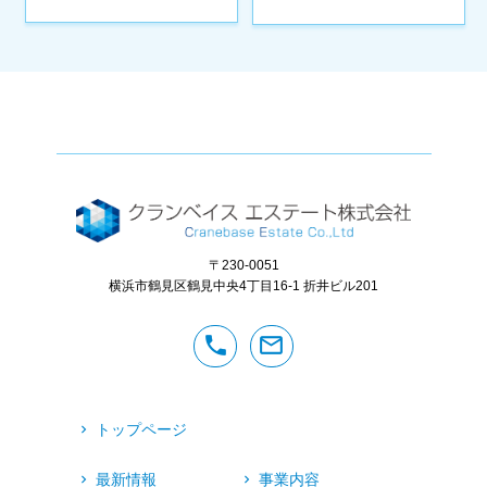
〒230-0051
横浜市鶴見区鶴見中央4丁目16-1
折井ビル201
phone
mail_outline
トップページ
最新情報
事業内容