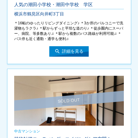
人気の潮田小学校・潮田中学校 学区
横浜市鶴見区向井町3丁目
＊16帖のゆったりリビングダイニング♪ ＊3か所のバルコニーで洗
濯物もラクラ♪ ＊駅からずっと平坦な道のり♪ ＊徒歩圏内にスーパ
ー、病院、等多数あり♫ ＊駅から複数のバス路線が利用可能♫ ＊
バス停も近く通勤・通学も便利♫
search
詳細を見る
中古マンション