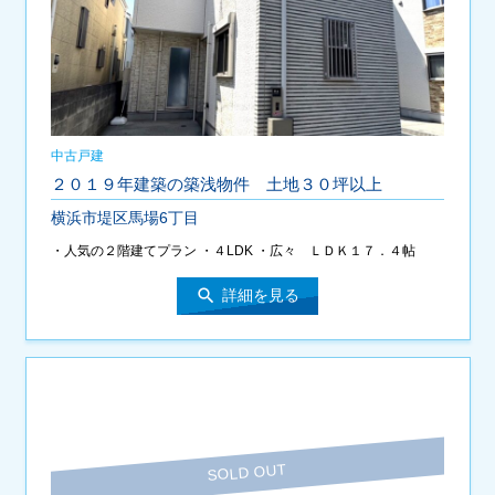
中古戸建
２０１９年建築の築浅物件 土地３０坪以上
横浜市堤区馬場6丁目
・人気の２階建てプラン ・４LDK ・広々 ＬＤＫ１７．４帖
search
詳細を見る