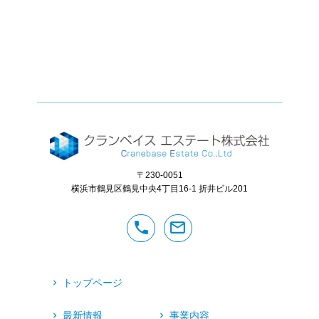
〒230-0051
横浜市鶴見区鶴見中央4丁目16-1
折井ビル201
phone
mail_outline
トップページ
最新情報
事業内容