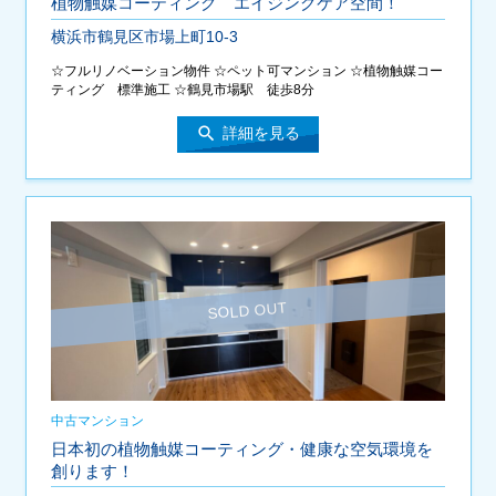
植物触媒コーティング エイジングケア空間！
横浜市鶴見区市場上町10-3
☆フルリノベーション物件 ☆ペット可マンション ☆植物触媒コー
ティング 標準施工 ☆鶴見市場駅 徒歩8分
search
詳細を見る
中古マンション
日本初の植物触媒コーティング・健康な空気環境を
創ります！