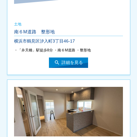
土地
南６M道路 整形地
横浜市鶴見区汐入町3丁目46-17
・「弁天橋」駅徒歩8分 ・南６M道路 ・整形地
search
詳細を見る