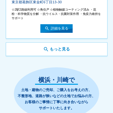
東京都葛飾区東金町6丁目13-30
☆2駅2路線利用可 ☆角住戸 ☆植物触媒コーティング済み ・花
粉・科学物質を分解 ・抗ウイルス・抗菌対策作用 ・免疫力維持を
サポート
search
詳細を見る
search
もっと見る
横浜・川崎
で
土地・建物のご売却、ご購入をお考えの方、
不整形地、道路が狭いなどの土地でお悩みの方、
お客様のご事情に丁寧に向き合いながら
サポートいたします。