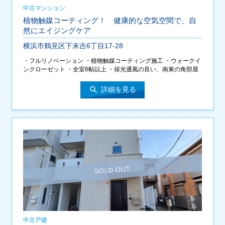
中古マンション
植物触媒コーティング！ 健康的な空気空間で、自
然にエイジングケア
横浜市鶴見区下末吉6丁目17-28
・フルリノベーション ・植物触媒コーティング施工 ・ウォークイ
ンクローゼット ・全室6帖以上 ・採光通風の良い、南東の角部屋
search
詳細を見る
中古戸建