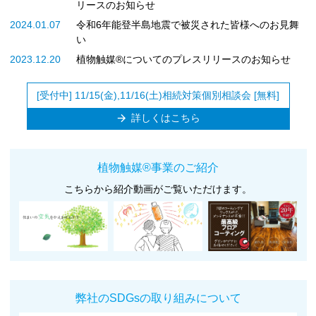
リースのお知らせ
2024.01.07
令和6年能登半島地震で被災された皆様へのお見舞
い
2023.12.20
植物触媒®︎についてのプレスリリースのお知らせ
[受付中] 11/15(金),11/16(土)相続対策個別相談会 [無料]
arrow_forward
詳しくはこちら
植物触媒®︎事業のご紹介
こちらから紹介動画がご覧いただけます。
弊社のSDGsの取り組みについて