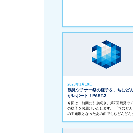
2023年1月19日
鶴見ウチナー祭の様子を、ちむどんGi
がレポート！PART.2
今回は、前回に引き続き、第7回鶴見ウ
の様子をお届けいたします。 「ちむどん
の主題歌となったあの曲でちむどんどん
を、ご来場くださった皆様と一緒に！ ま
光協会の方にインタビューのほか、ミス
もお […]