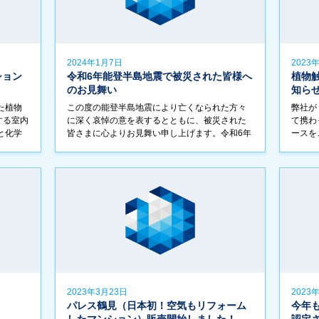
2024年1月7日
2023
ション
令和6年能登半島地震で被災された皆様へ
植物
のお見舞い
知ら
た植物
この度の能登半島地震により亡くなられた方々
弊社が
する室内
に深く哀悼の意を表するとともに、被災された
て携わ
と化学
皆さまに心よりお見舞い申し上げます。令和6年
ースを
ングケ
能登半島地震で被災された皆さまへの支援とし
「建材
ション
て、日本赤十字社に寄付いたしました。 引き続
得！植
き、支 […]
家 […]
2023年3月23日
2023
！
パレス鶴見（日本初！空気もリフォーム
今年