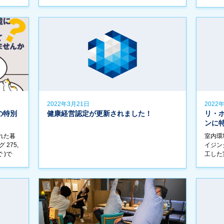
に、弊社
（汗）
2022年3月21日
2022
の特別
健康経営認定が更新されました！
リ・
ンに特
れた暮
室内環
275,
イジン
 )で
工した
早めにお
命力と
をサポ
分解 […