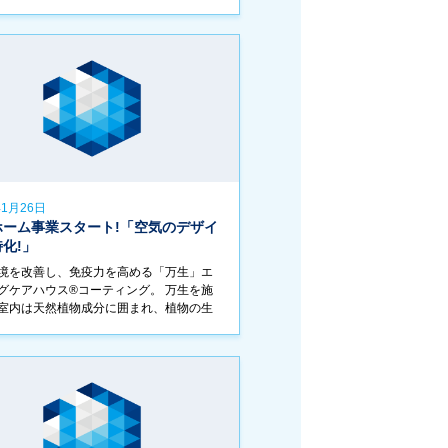
年1月26日
ホーム事業スタート!「空気のデザイ
化!」
境を改善し、免疫力を高める「万生」エ
グケアハウス®︎コーティング。 万生を施
室内は天然植物成分に囲まれ、植物の生
万生の還元作用によって免疫機能の維持
ートします。 同時に浮遊する有害物質を
]