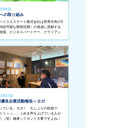
年5月6日
sへの取り組み
ベイスエステート株式会社は世界共有のS
（持続可能な開発目標）の達成に貢献する
地域、ビジネスパートナー、クライアン
して自分自身をも守る環境造りを目指
らが出来ることを改善し、自らが成し得
 […]
年3月27日
康優良企業活動報告＞ヨガ
っている、ヨガ！ 久しぶりの投稿で
ううぅっ…」うめき声を上げている人が
た（笑）健康ってホント大事ですよね！