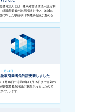
されました
営優良法人とは↓ 健康経営優良法人認定制
、経済産業省が制度設計を行い、地域の
題に即した取組や日本健康会議が進める
進の取組をもとに、特に優良な健康経営
している大企業や中小企業等の法人を日
[…]
年11月24日
建物取引業者免許証更新しました
年11月16日〜令和9年11月15日まで有効の
物取引業者免許証が更新されましたので
せいたします。