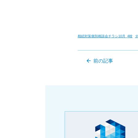
相続対策個別相談会チラシ10月_4校
arrow_back
前の記事