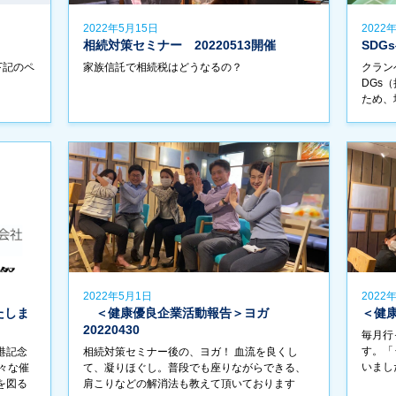
2022年5月15日
2022
相続対策セミナー 20220513開催
SDG
下記のペ
家族信託で相続税はどうなるの？
クラン
DGs
ため、
ト、そ
し、自
る目標に
2022年5月1日
2022
たしま
＜健康優良企業活動報告＞ヨガ
＜健
20220430
毎月行
す。「
港記念
相続対策セミナー後の、ヨガ！ 血流を良くし
いまし
々な催
て、凝りほぐし。普段でも座りながらできる、
を図る
肩こりなどの解消法も教えて頂いております