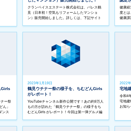
したマンション）販売開始しました！
認定
クランベイスエステート株式会社は、パレス鶴
健康経
見（日本初！空気もリフォームしたマンショ
度とは
ン）販売開始しました。詳しくは、下記サイト
健康課
をご覧ください。 https://palace-tsurumi.hp.pera
健康増
ichi.com/ […]
を実践
本健康 
2023年1月19日
2022
rls
鶴見ウチナー祭の様子を、ちむどんGirls
宅地
がレポート！
令和4
宅地建
チナー祭
YouTubeチャンネル新作公開です！あの約9万人
お知ら
どん」
もの方が訪れた「鶴見ウチナー祭」の様子をち
ダンス
むどんGirls がレポート！今回は第一弾グルメ編
た、観
です。その様子をお楽しみください。 ▼動画は
沖縄に
こちらから