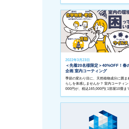
ために開催される”市民祭”の横浜開港祭
は協賛しております。
2022年3月23日
＜先着20名様限定＞40%OFF！春
企画 室内コーティング
季節の変わり目に、天然植物成分に囲ま
らしを体感しませんか？ 室内コーティング 
000円が、税込165,000円( 1部屋10畳まで
す！ 先着20名様限定企画ですので、お
申し込みください！