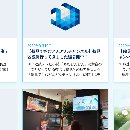
2022年8月19日
2022
企業」
【鶴見でちむどんどんチャンネル】鶴見
【鶴
区役所行ってきました編公開中！
ャン
優良企
NHK連続テレビ小説 「ちむどんどん」の舞台の
NHK
記載し
一つとなっている横浜市鶴見区の魅力を伝える
一つと
「鶴見でちむどんどんチャンネル」に弊社はチ
「鶴見
ャンネルサポーターとして参入しております。
ャンネ
このチャンネルでは、横浜鶴見からちむどんど
このチ
ん（ […]
ん（ […