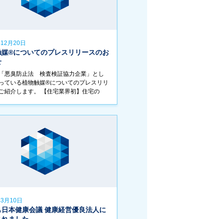
年12月20日
触媒®︎についてのプレスリリースのお
せ
「悪臭防止法 検査検証協力企業」とし
っている植物触媒®️についてのプレスリリ
ご紹介します。 【住宅業界初】住宅の
臭」問題を解決！臭気検査で無臭判定取
物触媒®︎×建材臭対策に挑む住まいの専門
年3月10日
も日本健康会議 健康経営優良法人に