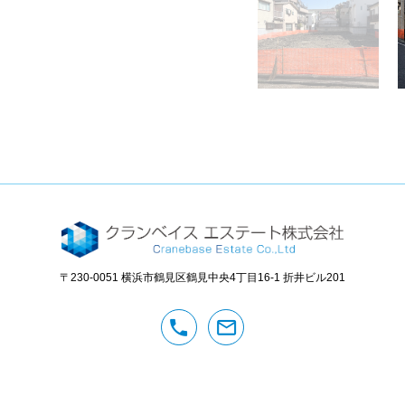
〒230-0051
横浜市鶴見区鶴見中央4丁目16-1
折井ビル201
phone
mail_outline