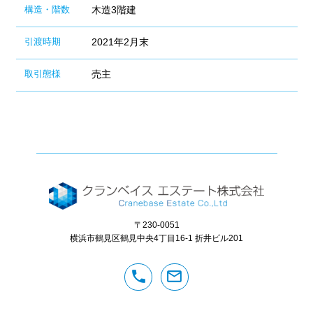
構造・階数
木造3階建
引渡時期
2021年2月末
取引態様
売主
〒230-0051
横浜市鶴見区鶴見中央4丁目16-1
折井ビル201
phone
mail_outline